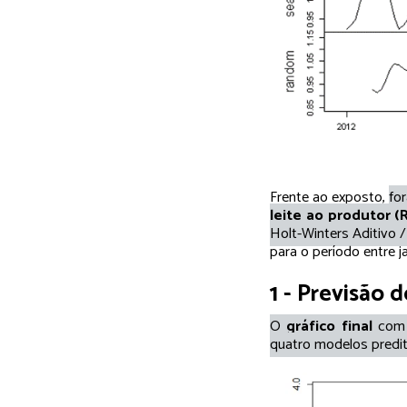
Frente ao exposto,
fo
leite ao produtor (
Holt-Winters Aditivo /
para o período entre
1 - Previsão 
O
gráfico final
com a
quatro modelos predit