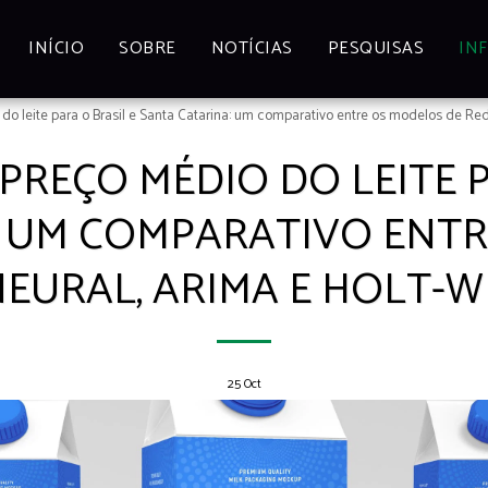
INÍCIO
SOBRE
NOTÍCIAS
PESQUISAS
IN
do leite para o Brasil e Santa Catarina: um comparativo entre os modelos de Red
PREÇO MÉDIO DO LEITE P
: UM COMPARATIVO ENTR
NEURAL, ARIMA E HOLT-W
25
Oct