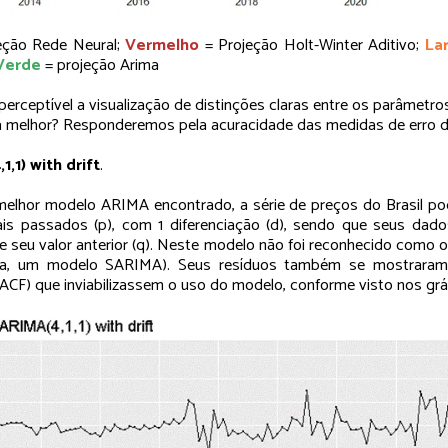
eção Rede Neural;
Vermelho
= Projeção Holt-Winter Aditivo;
La
Verde
= projeção Arima
é perceptível a visualização de distinções claras entre os parâmet
 a melhor? Responderemos pela acuracidade das medidas de erro d
1,1) with drift
.
elhor modelo ARIMA encontrado, a série de preços do Brasil pod
is passados (p), com 1 diferenciação (d), sendo que seus da
de seu valor anterior (q). Neste modelo não foi reconhecido como 
eja, um modelo SARIMA). Seus resíduos também se mostraram
ACF) que inviabilizassem o uso do modelo, conforme visto nos gráf