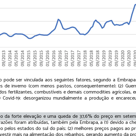
o pode ser vinculada aos seguintes fatores, segundo a Embrapa 
s de inverno (com menos pastos, consequentemente); (2) Guerr
dos fertilizantes, combustíveis e demais commodities agrícolas,
3) Covid-19: desorganizou mundialmente a produção e encarece
so da forte elevação e uma queda de 37,6% do preço em setem
s razões foram atribuídas, também pela Embrapa, a (1) devido a c
ando pelos estados do sul do país; (2) melhores preços pagos ao p
nvestir mais na alimentação dos rebanhos, gerando aumento da prod