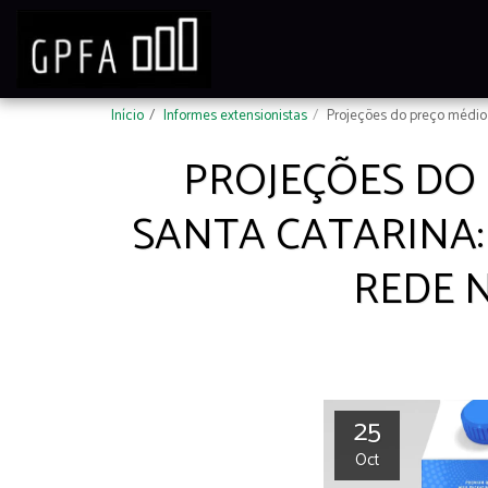
Início
Informes extensionistas
Projeções do preço médio 
PROJEÇÕES DO 
SANTA CATARINA
REDE 
25
Oct