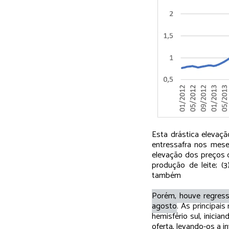
Esta drástica elevaçã
entressafra nos mese
elevação dos preços 
produção de leite; (
também
Porém, houve regres
agosto
. As principai
hemisfério sul, inici
oferta, levando-os a i